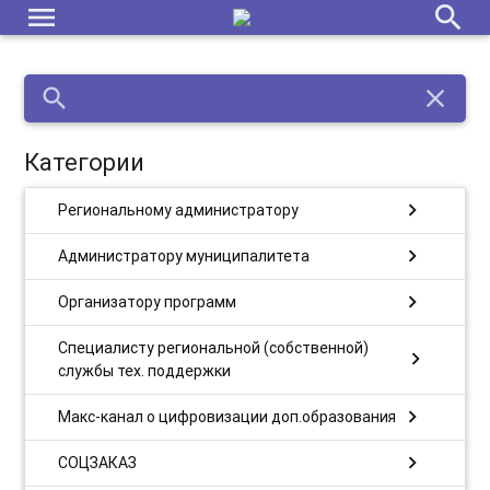
menu
search
search
close
Категории
chevron_right
Региональному администратору
chevron_right
Администратору муниципалитета
chevron_right
Организатору программ
Специалисту региональной (собственной)
chevron_right
службы тех. поддержки
chevron_right
Макс-канал о цифровизации доп.образования
chevron_right
СОЦЗАКАЗ