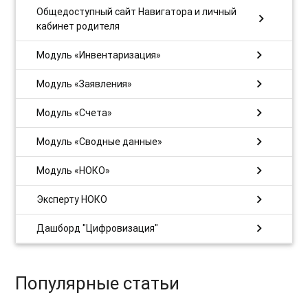
Общедоступный сайт Навигатора и личный
chevron_right
кабинет родителя
chevron_right
Модуль «Инвентаризация»
chevron_right
Модуль «Заявления»
chevron_right
Модуль «Счета»
chevron_right
Модуль «Сводные данные»
chevron_right
Модуль «НОКО»
chevron_right
Эксперту НОКО
chevron_right
Дашборд "Цифровизация"
Популярные статьи