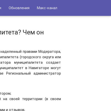
и
Обновления
Макс-канал
итета? Чем он
 наделенный правами Модератора,
палитета (городского округа или
ратора муниципалитета создает
униципалитет в Навигаторе могут
ае Региональный администратор
тором;
й на своей территории (в своем
мм и отзывов;