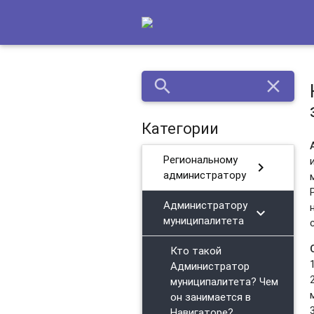
search
close
Категории
Региональному
chevron_right
администратору
Администратору
chevron_right
муниципалитета
Кто такой
Администратор
муниципалитета? Чем
он занимается в
Навигаторе?