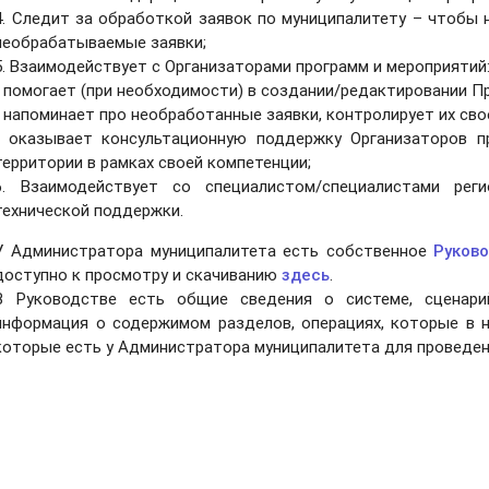
4. Следит за обработкой заявок по муниципалитету – чтобы 
необрабатываемые заявки;
5. Взаимодействует с Организаторами программ и мероприятий
• помогает (при необходимости) в создании/редактировании П
• напоминает про необработанные заявки, контролирует их св
• оказывает консультационную поддержку Организаторов п
территории в рамках своей компетенции;
6. Взаимодействует со специалистом/специалистами реги
технической поддержки.
У Администратора муниципалитета есть собственное
Руков
доступно к просмотру и скачиванию
здесь
.
В Руководстве есть общие сведения о системе, сценарий
информация о содержимом разделов, операциях, которые в ни
которые есть у Администратора муниципалитета для проведен