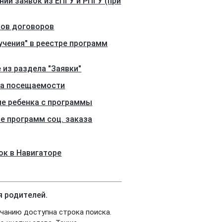
ии заявок из ЕПГУ и РПГУ (при
ров договоров
чения" в реестре программ
 из раздела "Заявки"
ла посещаемости
ие ребенка с программы
е программ соц. заказа
ок в Навигаторе
я родителей.
лчанию доступна строка поиска.