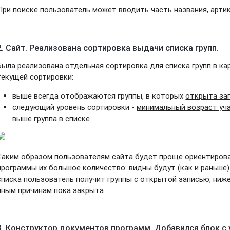
При поиске пользователь может вводить часть названия, арти
2. Сайт. Реализована сортировка выдачи списка групп.
Была реализована отдельная сортировка для списка групп в к
текущей сортировки:
выше всегда отображаются группы, в которых
открыта зап
следующий уровень сортировки -
минимальный возраст уч
выше группа в списке.
Таким образом пользователям сайта будет проще ориентироват
программы их большое количество: видны будут (как и раньше) 
списка пользователь получит группы с открытой записью, ниже 
иным причинам пока закрыта.
3. Конструктор документов программ. Добавился блок с