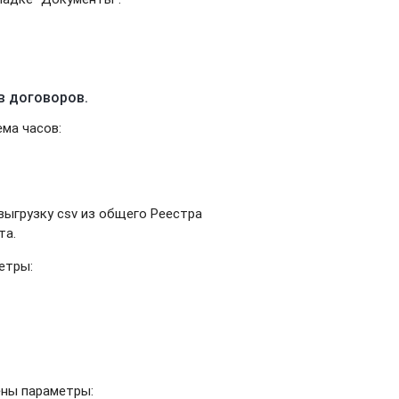
в договоров.
ма часов:
выгрузку csv из общего Реестра
та.
етры:
ны параметры: