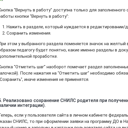
Кнопка "Вернуть в работу" доступна только для заполненного 
работы кнопки "Вернуть в работу":
Нажить в разделе, который нуждается в редактировании/д
Сохранить изменения.
При этом у выбранного раздела поменяется значок на желтый 
образом педагогу будет понятно, какие именно разделы в док
дополнительной проработке.
Кнопка "Отметить шаг" наоборот помечает раздел заполненным
галочкой). После нажатия на "Отметить шаг" необходимо обяз
"Сохранить", иначе изменения не применятся.
5. Реализовано сохранение СНИЛС родителя при получени
наличии интеграции).
Теперь, если у пользователя сайта в личном кабинете федерал
указан СНИЛС, то при оформлении заявки на программу ДО в Н
данный номер и заполнен в карточке пользователя сайта на вк