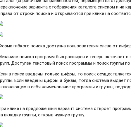
Каталог (справочник направленностей) перемещен на отдельну
переключение варианта отображения каталога списком и на к
справа от строки поиска и открываются при клике на соответ
Форма гибкого поиска доступна пользователям слева от инфо
Механизм поиска программ был расширен и теперь включает в 
групп. Доступен текстовый поиск программы и поиск группы по 
Если в поиск введены
только цифры
, то поиск осуществляетс
группы. Если введены
цифры и буквы,
тогда система выдает п
включающую в себя наименование программы и группы, подхо
При клике на предложенный вариант система откроет программ
на вкладку группы, открыв нужную группу.