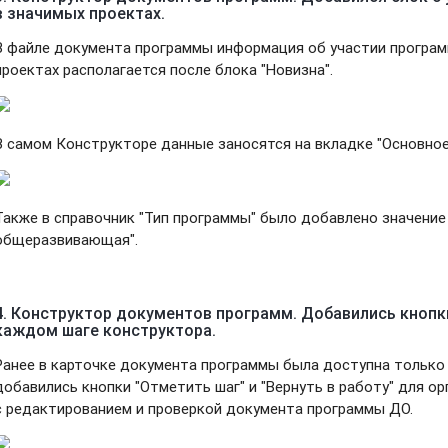
в значимых проектах.
В файле документа программы информация об участии програ
проектах располагается после блока "Новизна".
В самом Конструкторе данные заносятся на вкладке "Основное
Также в справочник "Тип программы" было добавлено значени
общеразвивающая".
4. Конструктор документов программ. Добавились кнопк
каждом шаге конструктора.
Ранее в карточке документа программы была доступна только 
добавились кнопки "Отметить шаг" и "Вернуть в работу" для о
с редактированием и проверкой документа программы ДО.