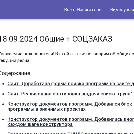
Всё о Навигаторе
Видеоурок
18.09.2024 Общие + СОЦЗАКАЗ
Уважаемые пользователи! В этой статье поговорим об общих 
текущий релиз.
Содержание
Сайт. Доработана форма поиска программ на сайте 
Сайт. Реализована сортировка выдачи списка групп"
Конструктор документов программ. Добавился блок 
программы в значимых проектах
Конструктор документов программ. Добавились кноп
каждом шаге конструктора