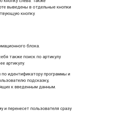
ю кнопку слева. Также
арте выведены в отдельные кнопки
ствующую кнопку.
рмационного блока.
себя также поиск по артикулу
ее артикулу.
я по идентификатору программы и
ользователю подсказку,
дящих к введенным данным.
у и перенесет пользователя сразу