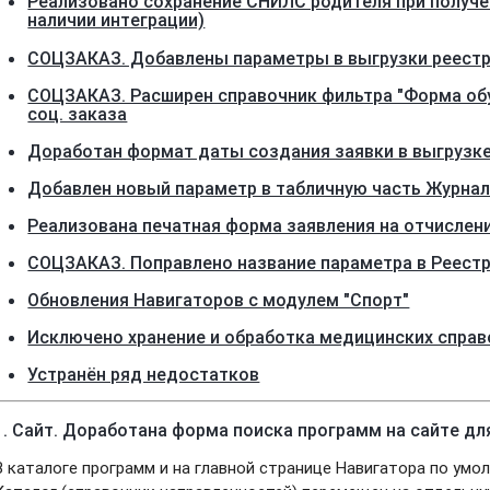
Реализовано сохранение СНИЛС родителя при получен
наличии интеграции)
СОЦЗАКАЗ. Добавлены параметры в выгрузки реест
СОЦЗАКАЗ. Расширен справочник фильтра "Форма обу
соц. заказа
Доработан формат даты создания заявки в выгрузке
Добавлен новый параметр в табличную часть Журна
Реализована печатная форма заявления на отчислен
СОЦЗАКАЗ. Поправлено название параметра в Реестр
Обновления Навигаторов с модулем "Спорт"
Исключено хранение и обработка медицинских справ
Устранён ряд недостатков
1. Сайт. Доработана форма поиска программ на сайте дл
В каталоге программ и на главной странице Навигатора по умо