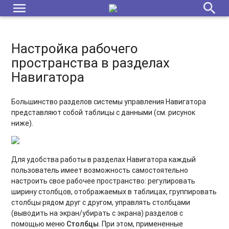
menu
search
формирование договора и зачисление на обучение
Заявка УЖЕ в статусе Обучается, а у ребенка появился
сертификат: как сформировать договор в этом случае?
Настройка рабочего
пространства в разделах
Как редактировать договор?
Навигатора
Как аннулировать договор?
Большинство разделов системы управления Навигатора
Как работать с разделом «Журнал посещаемости»?
представляют собой таблицы с данными (см. рисунок
«Поиск по детям»: для чего и как работает этот
ниже).
инструмент?
Отмена заявки на программу и отчисление с обучения
Для удобства работы в разделах Навигатора каждый
пользователь имеет возможность самостоятельно
Пролонгация договоров
настроить свое рабочее пространство: регулировать
ширину столбцов, отображаемых в таблицах, группировать
Модуль «Мероприятия»: создание карточки мероприятия
столбцы рядом друг с другом, управлять столбцами
(выводить на экран/убирать с экрана) разделов с
Модуль «Мероприятия»: обработка заявок на мероприятия
помощью меню
Столбцы
. При этом, примененные