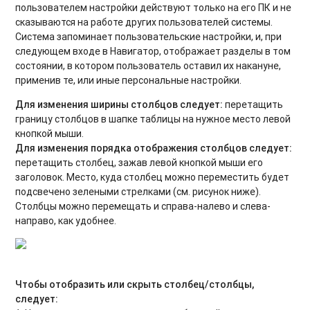
пользователем настройки действуют только на его ПК и не
Выдача сертификата учета в Навигаторе
сказываются на работе других пользователей системы.
Система запоминает пользовательские настройки, и, при
Всё о правилах перевода обучающихся в группы
следующем входе в Навигатор, отображает разделы в том
следующего года обучения или в группы других программ
состоянии, в котором пользователь оставил их накануне,
применив те, или иные персональные настройки.
Как создать аккаунт (личный кабинет) для педагога?
Для изменения ширины столбцов следует:
перетащить
Инструкция по заполнению текущего норматива в
границу столбцов в шапке таблицы на нужное место левой
карточках программ
кнопкой мыши.
Для изменения порядка отображения столбцов следует:
Подготовка к переходу и переход на новый 2026/2027
перетащить столбец, зажав левой кнопкой мыши его
учебный год в Навигаторе
заголовок. Место, куда столбец можно переместить будет
подсвечено зелеными стрелками (см. рисунок ниже).
Как переместить программу в «архив»?
Столбцы можно перемещать и справа-налево и слева-
направо, как удобнее.
Модуль «Обучающиеся»: функционал и структура
Переход на новый финансовый 2025 год. План технических
мероприятий в Навигаторе [дорожная карта]
Чтобы отобразить или скрыть столбец/столбцы,
Настройка приёма заявок в карточке группы
следует: