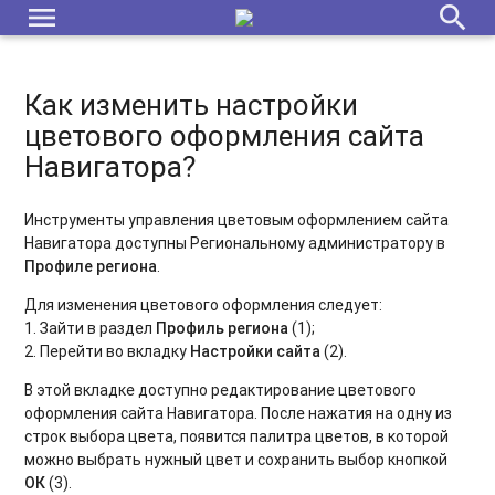
menu
search
Инструкция по заполнению текущего норматива в
карточках программ
Подготовка к переходу и переход на новый 2026/2027
Как изменить настройки
учебный год в Навигаторе
цветового оформления сайта
Навигатора?
Модуль «Обучающиеся»: функционал и структура
ВАЖНО! Заключение соглашений в системе СОЦЗАКАЗА на
Инструменты управления цветовым оформлением сайта
новый финансовый год (ознакомиться Администраторам
Навигатора доступны Региональному администратору в
региона и муниципалитетов)
Профиле региона
.
Переход на новый финансовый 2025 год. План технических
Для изменения цветового оформления следует:
мероприятий в Навигаторе [дорожная карта]
1. Зайти в раздел
Профиль региона
(1);
2. Перейти во вкладку
Настройки сайта
(2).
Механизм удаления персональных данных пользователей
В этой вкладке доступно редактирование цветового
и детей
оформления сайта Навигатора. После нажатия на одну из
строк выбора цвета, появится палитра цветов, в которой
Переход на новый финансовый 2026 год. План технических
можно выбрать нужный цвет и сохранить выбор кнопкой
мероприятий в Навигаторе [дорожная карта]
ОК
(3).