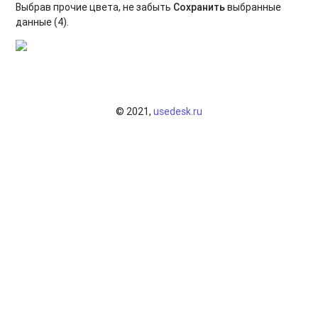
Выбрав прочие цвета, не забыть
С
охранить
выбранные
Модуль "Карточки учреждений" для администратора
данные (4).
Меры поддержки для семей участников СВО
Функционал дополнительных представителей ребёнка
© 2021,
usedesk.ru