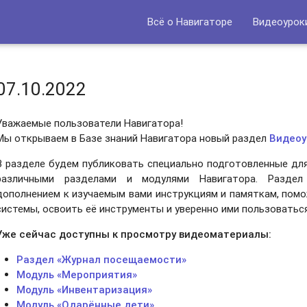
Всё о Навигаторе
Видеоурок
07.10.2022
Уважаемые пользователи Навигатора!
Мы открываем в Базе знаний Навигатора новый раздел
Видеоу
В разделе будем публиковать специально подготовленные для
различными разделами и модулями Навигатора. Разде
дополнением к изучаемым вами инструкциям и памяткам, помо
системы, освоить её инструменты и уверенно ими пользоваться
Уже сейчас доступны к просмотру видеоматериалы:
Раздел «Журнал посещаемости»
Модуль «Мероприятия»
Модуль «Инвентаризация»
Модуль «Одарённые дети»