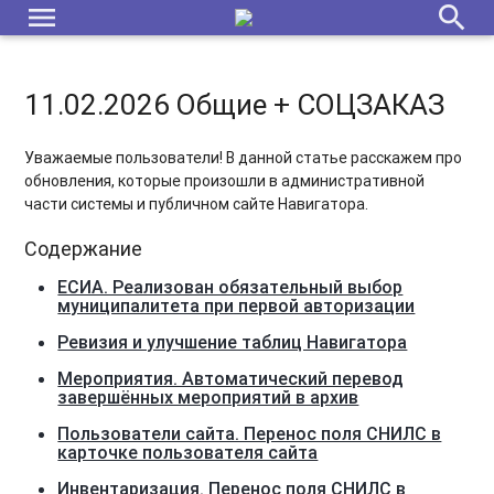
menu
search
11.02.2026 Общие + СОЦЗАКАЗ
Уважаемые пользователи! В данной статье расскажем про
обновления, которые произошли в административной
части системы и публичном сайте Навигатора.
Содержание
ЕСИА. Реализован обязательный выбор
муниципалитета при первой авторизации
Ревизия и улучшение таблиц Навигатора
Мероприятия. Автоматический перевод
завершённых мероприятий в архив
Пользователи сайта. Перенос поля СНИЛС в
карточке пользователя сайта
Инвентаризация. Перенос поля СНИЛС в