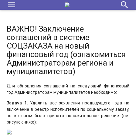
menu
search
Модуль «Обучающиеся»: функционал и структура
ВАЖНО! Заключение соглашений в системе СОЦЗАКАЗА на
новый финансовый год (ознакомиться Администраторам
ВАЖНО! Заключение
региона и муниципалитетов)
соглашений в системе
Переход на новый финансовый 2025 год. План технических
СОЦЗАКАЗА на новый
мероприятий в Навигаторе [дорожная карта]
финансовый год (ознакомиться
Администраторам региона и
Механизм удаления персональных данных пользователей
и детей
муниципалитетов)
Переход на новый финансовый 2026 год. План технических
Для обновления соглашений на следующий финансовый
мероприятий в Навигаторе [дорожная карта]
год Администраторам муниципалитетов необходимо:
Модуль "Карточки учреждений" для администратора
Задача 1.
Удалить все заявления предыдущего года на
включение в реестр исполнителей по социальному заказу,
Меры поддержки для семей участников СВО
по которым было принято положительное решение (см.
рисунок ниже):
Функционал дополнительных представителей ребёнка