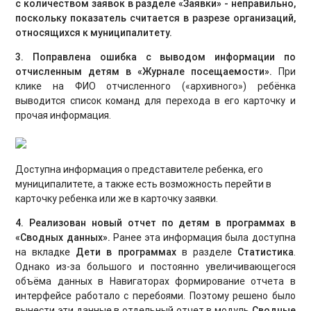
с количеством заявок в разделе
«
Заявки
»
- неправильно,
поскольку показатель считается в разрезе организаций,
относящихся к муниципалитету.
3. Поправлена ошибка с выводом информации по
отчисленным детям в
«
Журнале посещаемости
»
.
При
клике на ФИО отчисленного («архивного») ребёнка
выводится список команд для перехода в его карточку и
прочая информация.
Доступна информация о представителе ребенка, его
муниципалитете, а также есть возможность перейти в
карточку ребенка или же в карточку заявки.
4. Реализован новый отчет по детям в программах в
«
Сводных данных
»
.
Ранее эта информация была доступна
на вкладке
Дети в программах
в разделе
Статистика
.
Однако из-за большого и постоянно увеличивающегося
объёма данных в Навигаторах формирование отчета в
интерфейсе работало с перебоями. Поэтому решено было
вынести эти данные в отдельный отчет в модуль
Сводные