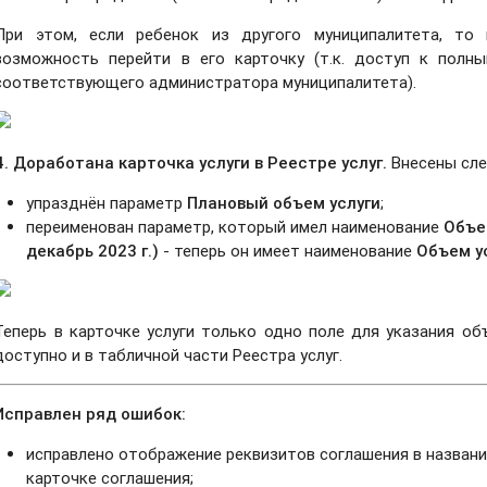
При этом, если ребенок из другого муниципалитета, то 
возможность перейти в его карточку (т.к. доступ к полн
соответствующего администратора муниципалитета).
4. Доработана карточка услуги в Реестре услуг.
Внесены сл
упразднён параметр
Плановый объем услуги
;
переименован параметр, который имел наименование
Объем
декабрь 2023 г.)
- теперь он имеет наименование
Объем ус
Теперь в карточке услуги только одно поле для указания объ
доступно и в табличной части Реестра услуг.
Исправлен ряд ошибок:
исправлено отображение реквизитов соглашения в назван
карточке соглашения;