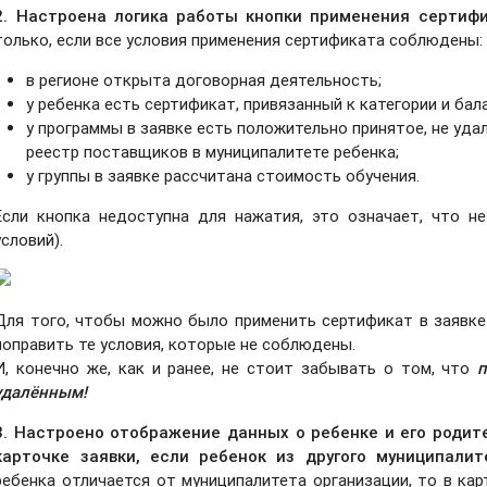
2. Настроена логика работы кнопки применения сертифи
только, если все условия применения сертификата соблюдены:
в регионе открыта договорная деятельность;
у ребенка есть сертификат, привязанный к категории и ба
у программы в заявке есть положительно принятое, не уда
реестр поставщиков в муниципалитете ребенка;
у группы в заявке рассчитана стоимость обучения.
Если кнопка недоступна для нажатия, это означает, что н
условий).
Для того, чтобы можно было применить сертификат в заявке
поправить те условия, которые не соблюдены.
И, конечно же, как и ранее, не стоит забывать о том, что
п
удалённым!
3. Настроено отображение данных о ребенке и его родит
карточке заявки, если ребенок из другого муниципали
ребенка отличается от муниципалитета организации, то в кар