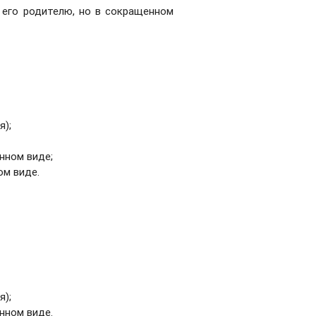
 его родителю, но в сокращенном
я);
нном виде;
ом виде.
я);
нном виде.