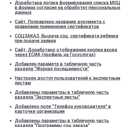
Доработана логика формирования списка МОЦ
в формах согласия на обработку персональных
данных
Сайт. Поправлено название документа с
правилами применения сертификатов
СОЦЗАКАЗ. Выдача соц. сертификата ребенка
при подаче заявки
Сайт. Доработано отображение кнопки входа
через ЕСИА (профиль на Госуслугах)
Добавлен параметр в табличную часть
раздела "Журнал посещаемости"
Настроен доступ пользователей к экспертным
листам
Добавлены параметры в табличную часть
раздела "Экспертные листы"
Добавлено поле "Телефон руководителя" в
карточке организации
Добавлены параметры в табличную часть
раздела "Программы соц.заказа"