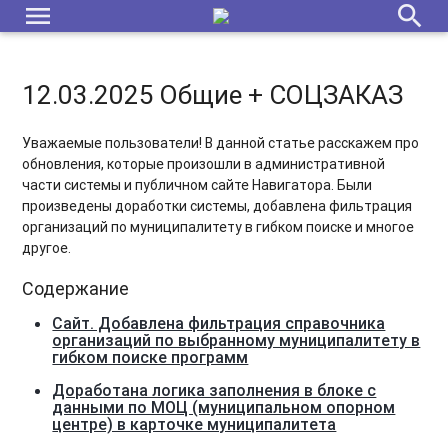
menu
search
12.03.2025 Общие + СОЦЗАКАЗ
Уважаемые пользователи! В данной статье расскажем про
обновления, которые произошли в административной
части системы и публичном сайте Навигатора. Были
произведены доработки системы, добавлена фильтрация
организаций по муниципалитету в гибком поиске и многое
другое.
Содержание
Сайт. Добавлена фильтрация справочника
организаций по выбранному муниципалитету в
гибком поиске программ
Доработана логика заполнения в блоке с
данными по МОЦ (муниципальном опорном
центре) в карточке муниципалитета