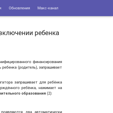
и
Обновления
Макс-канал
 включении ребенка
онифицированного финансирования
 ребенка (родитель), запрашивает
игатора запрашивает для ребёнка
рждённого ребёнка, нажимает на
нительного образования
(2):
 появляются два автоматически