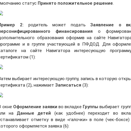
умолчанию статус
Принято положительное решение
.
Пример 2:
родитель может подать
Заявление о вк
персонифицированного финансирования
о формировани
дополнительного образования оформив на сайте Навигатора
программе и в группе участвующей в ПФДОД. Для оформле
каталоге на сайте Навигатора интересующую программ
сертификатом (1):
Затем выбирает интересующую группу, запись в которую откры
сертификата (2), нажимает
Записаться
(3):
В окне
Оформление заявк
и
во вкладке
Группы
выбирает групп
или на
Данные детей
(как удобнее) переходит во вкл
устанавливает отметку в виде «галочки» в поле (чек-боксе)
которого оформляется заявка (6):