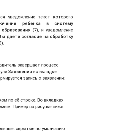
ся уведомление текст которого
лючение ребёнка в систему
 образования
(7), и уведомление
Вы даете согласие на обработку
8).
одитель завершает процесс
дуле
Заявления
во вкладке
рмируется запись о заявлении:
ом по её строке. Во вкладках
имым. Пример на рисунке нижe:
ельные, скрытые по умолчанию