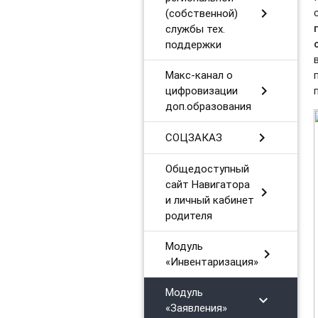
chevron_right
(собственной)
службы тех.
поддержки
Макс-канал о
chevron_right
цифровизации
доп.образования
chevron_right
СОЦЗАКАЗ
Общедоступный
сайт Навигатора
chevron_right
и личный кабинет
родителя
Модуль
chevron_right
«Инвентаризация»
Модуль
chevron_right
«Заявления»