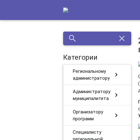
search
close
Категории
Региональному
chevron_right
администратору
Администратору
chevron_right
муниципалитета
Организатору
chevron_right
программ
Специалисту
региональной