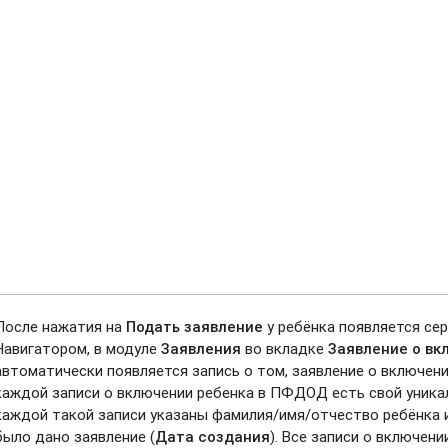
После нажатия на
Подать заявление
у ребёнка появляется сер
Навигатором, в модуле
Заявления
во вкладке
Заявление о в
автоматически появляется запись о том, заявление о включен
каждой записи о включении ребенка в ПФДОД есть свой уникал
каждой такой записи указаны фамилия/имя/отчество ребёнка и,
было дано заявление (
Дата создания
). Все записи о включе