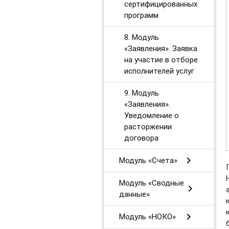
сертифицированных
программ
8. Модуль
«Заявления». Заявка
на участие в отборе
исполнителей услуг
9. Модуль
«Заявления».
Уведомление о
расторжении
договора
chevron_right
Модуль «Счета»
Модуль «Сводные
chevron_right
данные»
chevron_right
Модуль «НОКО»