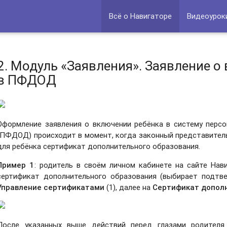
Всё о Навигаторе
Видеоурок
2. Модуль «Заявления». Заявление о
в ПФДОД
Оформление заявления о включении ребёнка в систему перс
(ПФДОД) происходит в момент, когда законный представитель
для ребёнка сертификат дополнительного образования.
Пример 1
: родитель в своём личном кабинете на сайте Нав
сертификат дополнительного образования (выбирает подтве
Управление сертификатами
(1), далее на
Сертификат допол
После указанных выше действий перед глазами родителя