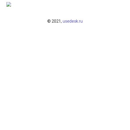
Модуль "Карточки учреждений" для администратора
Меры поддержки для семей участников СВО
© 2021,
usedesk.ru
Функционал дополнительных представителей ребёнка