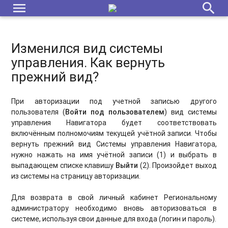
menu
search
Инструкция по заполнению текущего норматива в
карточках программ
Подготовка к переходу и переход на новый 2026/2027
Изменился вид системы
учебный год в Навигаторе
управления. Как вернуть
прежний вид?
Модуль «Обучающиеся»: функционал и структура
ВАЖНО! Заключение соглашений в системе СОЦЗАКАЗА на
При авторизации под учетной записью другого
новый финансовый год (ознакомиться Администраторам
пользователя (
Войти под пользователем
) вид системы
региона и муниципалитетов)
управления Навигатора будет соответствовать
включённым полномочиям текущей учётной записи. Чтобы
Переход на новый финансовый 2025 год. План технических
вернуть прежний вид Системы управления Навигатора,
мероприятий в Навигаторе [дорожная карта]
нужно нажать на имя учётной записи (1) и выбрать в
выпадающем списке клавишу
Выйти
(2). Произойдет выход
Механизм удаления персональных данных пользователей
из системы на страницу авторизации.
и детей
Для возврата в свой личный кабинет Региональному
Переход на новый финансовый 2026 год. План технических
администратору необходимо вновь авторизоваться в
мероприятий в Навигаторе [дорожная карта]
системе, используя свои данные для входа (логин и пароль).