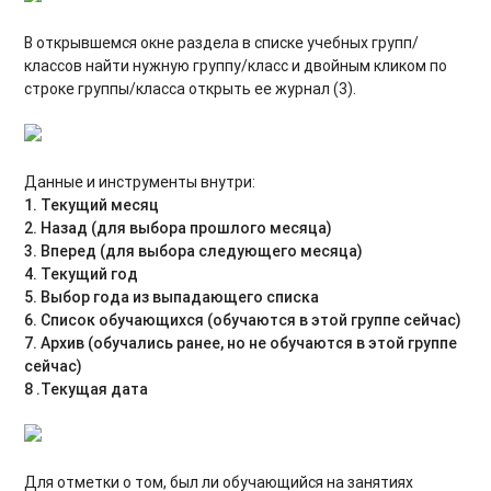
Всё о правилах перевода обучающихся в группы
следующего года обучения или в группы других программ
В открывшемся окне раздела в списке учебных групп/
классов найти нужную группу/класс и двойным кликом по
Как создать аккаунт (личный кабинет) для педагога?
строке группы/класса открыть ее журнал (3).
Инструкция по заполнению текущего норматива в
карточках программ
Данные и инструменты внутри:
Подготовка к переходу и переход на новый 2026/2027
1. Текущий месяц
учебный год в Навигаторе
2. Назад (для выбора прошлого месяца)
Как переместить программу в «архив»?
3. Вперед (для выбора следующего месяца)
4. Текущий год
Модуль «Обучающиеся»: функционал и структура
5. Выбор года из выпадающего списка
6. Список обучающихся (обучаются в этой группе сейчас)
Переход на новый финансовый 2025 год. План технических
7. Архив (обучались ранее, но не обучаются в этой группе
мероприятий в Навигаторе [дорожная карта]
сейчас)
8 .Текущая дата
Настройка приёма заявок в карточке группы
Переход на новый финансовый 2026 год. План технических
мероприятий в Навигаторе [дорожная карта]
Для отметки о том, был ли обучающийся на занятиях