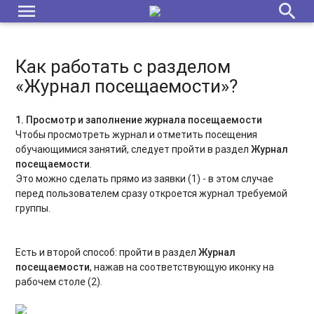
menu
search
сертификат: как сформировать договор в этом случае?
Как редактировать договор?
Как работать с разделом
Как аннулировать договор?
«Журнал посещаемости»?
Как работать с разделом «Журнал посещаемости»?
1. Просмотр и заполнение журнала посещаемости
«Поиск по детям»: для чего и как работает этот
Чтобы просмотреть журнал и отметить посещения
инструмент?
обучающимися занятий, следует пройти в раздел
Журнал
посещаемости
.
Отмена заявки на программу и отчисление с обучения
Это можно сделать прямо из заявки (1) - в этом случае
перед пользователем сразу откроется журнал требуемой
Пролонгация договоров
группы.
Модуль «Мероприятия»: создание карточки мероприятия
Есть и второй способ: пройти в раздел
Журнал
Модуль «Мероприятия»: обработка заявок на мероприятия
посещаемости
, нажав на соответствующую иконку на
рабочем столе (2).
Выдача сертификата учета в Навигаторе