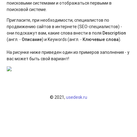
поисковыми системами и отображаться первыми в
Модуль "Карточки учреждений" для администратора
поисковой системе.
Меры поддержки для семей участников СВО
Пригласите, при необходимости, специалистов по
продвижению сайтов в интернете (SEO-специалистов) -
Функционал дополнительных представителей ребёнка
они подскажут вам, какие слова внести в поля
Description
(англ. -
О
писание
) и Keywords (англ. -
Ключевые слова
).
На рисунке ниже приведен один из примеров заполнения - у
вас может быть свой вариант!
© 2021,
usedesk.ru