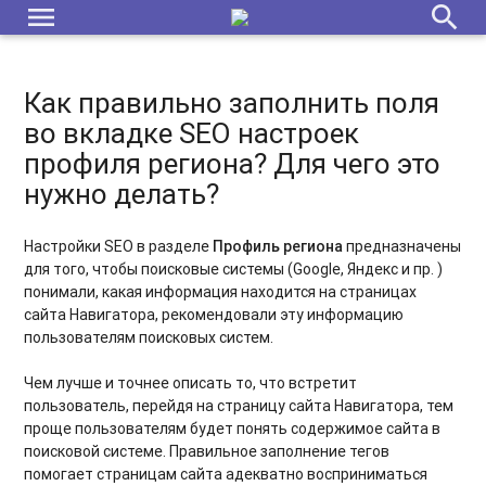
menu
search
Инструкция по заполнению текущего норматива в
карточках программ
Подготовка к переходу и переход на новый 2026/2027
Как правильно заполнить поля
учебный год в Навигаторе
во вкладке SEO настроек
профиля региона? Для чего это
Модуль «Обучающиеся»: функционал и структура
нужно делать?
ВАЖНО! Заключение соглашений в системе СОЦЗАКАЗА на
новый финансовый год (ознакомиться Администраторам
Настройки SEO в разделе
Профиль региона
предназначены
региона и муниципалитетов)
для того, чтобы поисковые системы (Google, Яндекс и пр. )
понимали, какая информация находится на страницах
Переход на новый финансовый 2025 год. План технических
сайта Навигатора, рекомендовали эту информацию
мероприятий в Навигаторе [дорожная карта]
пользователям поисковых систем.
Механизм удаления персональных данных пользователей
Чем лучше и точнее описать то, что встретит
и детей
пользователь, перейдя на страницу сайта Навигатора, тем
проще пользователям будет понять содержимое сайта в
Переход на новый финансовый 2026 год. План технических
поисковой системе. Правильное заполнение тегов
мероприятий в Навигаторе [дорожная карта]
помогает страницам сайта адекватно восприниматься