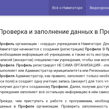
Всё о Навигаторе
Видеоурок
Проверка и заполнение данных в П
Профиль
организации - «сердце» учреждения в Навигаторе. Де
Навигаторе начинается с создания (регистрации)
Профиля
. В
П
необходимая информация об учреждении, а также есть инстру
записей (аккаунтов) специалистам учреждения, чтобы они могл
Профиле
.
Профиль
регистрирует НЕ САМА ОРГАНИЗАЦИЯ - оп
выполняет или Администратор муниципалитета или Региональ
Профиля
Администратор, как правило, заполняет только нео
все поля) и создаёт одну учетную запись (аккаунт) для того 
получил доступ к созданному
Профилю
. Далее, получив досту
учреждения заполняет всё остальную информацию в нём самос
Прежде, чем приступать к работе с программами, необхо
данные в
Профиле
организации. Проверить заполненность