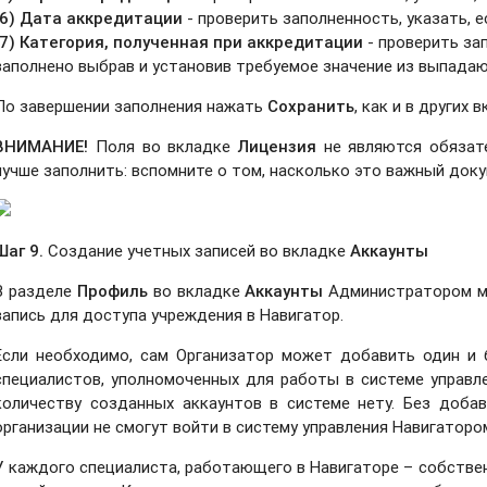
(6) Дата аккредитации
- проверить заполненность, указать, е
(7)
Категория, полученная при аккредитации
-
проверить зап
заполнено выбрав и установив требуемое значение из выпадаю
По завершении заполнения нажать
Сохранить
, как и в других 
ВНИМАНИЕ!
Поля во вкладке
Лицензия
не являются обязат
лучше заполнить: вспомните о том, насколько это важный доку
Шаг 9.
Создание учетных записей во вкладке
Аккаунты
В разделе
Профиль
во вкладке
Аккаунты
Администратором му
запись для доступа учреждения в Навигатор.
Если необходимо, сам Организатор может добавить один и 
специалистов, уполномоченных для работы в системе управле
количеству созданных аккаунтов в системе нету. Без доба
организации не смогут войти в систему управления Навигаторо
У каждого специалиста, работающего в Навигаторе – собствен