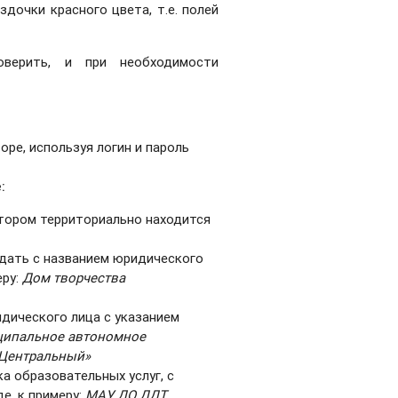
дочки красного цвета, т.е. полей
верить, и при необходимости
оре, используя логин и пароль
:
отором территориально находится
адать с названием юридического
еру:
Дом творчества
идического лица с указанием
ипальное автономное
«Центральный»
а образовательных услуг, с
е, к примеру:
МАУ ДО ДДТ