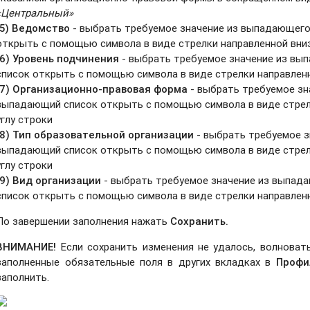
«Центральный»
(5) Ведомство
- выбрать требуемое значение из выпадающего
открыть с помощью символа в виде стрелки направленной вниз
(6) Уровень подчинения
- выбрать требуемое значение из вы
список открыть с помощью символа в виде стрелки направленн
(7) Организационно-правовая форма
- выбрать требуемое зн
выпадающий список открыть с помощью символа в виде стрелк
углу строки
(8) Тип образовательной организации
- выбрать требуемое з
выпадающий список открыть с помощью символа в виде стрелк
углу строки
(9) Вид организации
- выбрать требуемое значение из выпад
список открыть с помощью символа в виде стрелки направленн
По завершении заполнения нажать
Сохранить.
ВНИМАНИЕ!
Если сохранить изменения не удалось, волноват
заполненные обязательные поля в других вкладках в
Профи
заполнить.