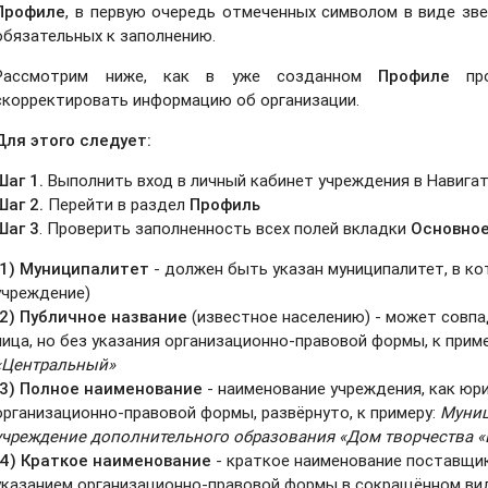
Профиле
, в первую очередь отмеченных символом в виде звез
обязательных к заполнению.
Рассмотрим ниже, как в уже созданном
Профиле
про
скорректировать информацию об организации.
Для этого следует:
Шаг 1.
Выполнить вход в личный кабинет учреждения в Навигат
Шаг 2.
Перейти в раздел
Профиль
Шаг 3
. Проверить заполненность всех полей вкладки
Основное
(1)
Муниципалитет
- должен быть указан муниципалитет, в к
учреждение)
(2)
Публичное название
(известное населению) - может совп
лица, но без указания организационно-правовой формы, к прим
«Центральный»
(3)
Полное наименование
- наименование учреждения, как юр
организационно-правовой формы, развёрнуто, к примеру:
Муниц
учреждение дополнительного образования «Дом творчества 
(4)
Краткое наименование
- краткое наименование поставщик
указанием организационно-правовой формы в сокращённом вид