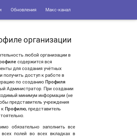
и
Обновления
Макс-канал
рофиле организации
ятельность любой организации в
рофиле
содержится вся
менты для создания учётных
и получить доступ к работе в
ерацию по созданию
Профиля
ный Администратор. При создании
бходимый минимум информации (не
чтобы представитель учреждения
п к
Профилю
, представитель
тоятельно.
димо обязательно заполнить все
 всех полей во всех вкладках в