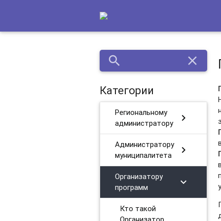
search
close
Категории
Региональному
chevron_right
администратору
Администратору
chevron_right
муниципалитета
Организатору
chevron_right
программ
Кто такой
Организатор