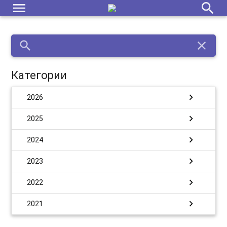
menu
search
search
close
Категории
chevron_right
2026
chevron_right
2025
chevron_right
2024
chevron_right
2023
chevron_right
2022
chevron_right
2021