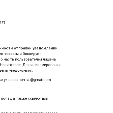
ет)
жности отправки уведомлений
жественным и блокирует
то часть пользователей лишена
 Навигаторе. Для информирования
ены уведомления.
же указана почта @gmail.com
почту, а также ссылку для