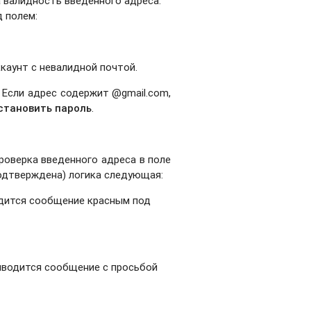
а валидность введенного адреса.
 полем:
каунт с невалидной почтой.
. Если адрес содержит @gmail.com,
становить пароль
.
оверка введенного адреса в поле
подтверждена) логика следующая:
одится сообщение красным под
ыводится сообщение с просьбой