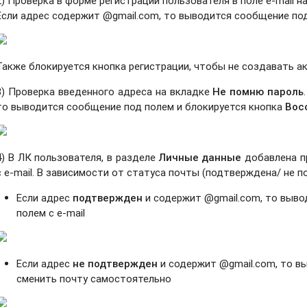
2) Проверка
в форме регистрации пользователя в поле e-mail н
Если адрес содержит @gmail.com, то выводится сообщение под
Также блокируется кнопка регистрации, чтобы не создавать ак
3) Проверка введенного адреса на вкладке
Не помню пароль
то выводится сообщение под полем и блокируется кнопка
Вос
4) В ЛК пользователя, в разделе
Личные данные
добавлена пр
с e-mail. В зависимости от статуса почты (подтверждена/ не 
Если адрес
подтвержден
и содержит @gmail.com, то выв
полем с e-mail
Если адрес
не подтвержден
и содержит @gmail.com, то в
сменить почту самостоятельно