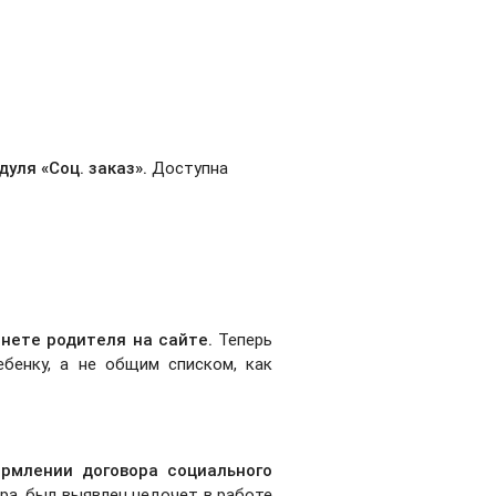
одуля
«
Соц. заказ
»
.
Доступна
инете родителя на сайте.
Теперь
бенку, а не общим списком, как
ормлении договора социального
ра, был выявлен недочет в работе