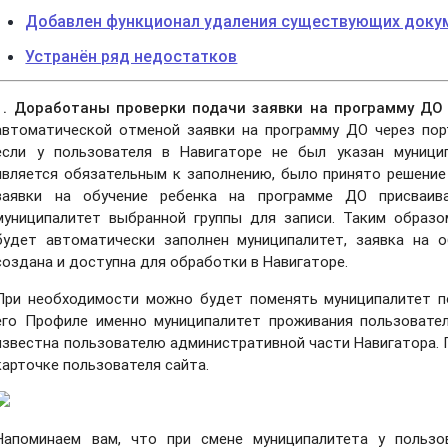
Добавлен функционал удаления существующих доку
Устранён ряд недостатков
1. Доработаны проверки подачи заявки на программу ДО 
автоматической отменой заявки на программу ДО через порт
если у пользователя в Навигаторе не был указан муници
является обязательным к заполнению, было принято решение
заявки на обучение ребенка на программе ДО присваив
муниципалитет выбранной группы для записи. Таким образо
будет автоматически заполнен муниципалитет, заявка на 
создана и доступна для обработки в Навигаторе.
При необходимости можно будет поменять муниципалитет по
его Профиле именно муниципалитет проживания пользовател
известна пользователю административной части Навигатора. 
карточке пользователя сайта.
Напоминаем вам, что при смене муниципалитета у пользо