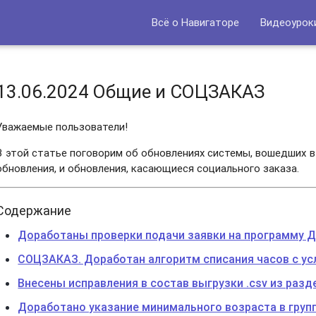
Всё о Навигаторе
Видеоурок
13.06.2024 Общие и СОЦЗАКАЗ
Уважаемые пользователи!
В этой статье поговорим об обновлениях системы, вошедших в
обновления, и обновления, касающиеся социального заказа.
Содержание
Доработаны проверки подачи заявки на программу Д
СОЦЗАКАЗ. Доработан алгоритм списания часов с ус
Внесены исправления в состав выгрузки .csv из разд
Доработано указание минимального возраста в груп