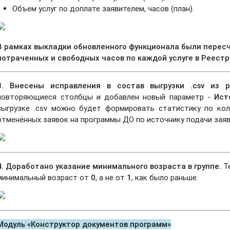
Объем услуг по доплате заявителем, часов (план).
В рамках выкладки обновленного функционала были перес
потраченных и свободных часов по каждой услуге в Реестре
3. Внесены исправления в состав выгрузки .csv из 
повторяющиеся столбцы и добавлен новый параметр -
Ист
выгрузке .csv можно будет формировать статистику по кол
отменённых заявок на программы ДО по источнику подачи заяв
4. Доработано указание минимального возраста в группе.
Т
минимальный возраст от
0
, а не от
1
, как было раньше.
Модуль «Конструктор документов программ»