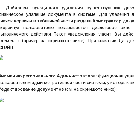
1. Добавлен функционал удаления существующих док
физическое удаление документа в системе. Для удаления 
значок корзины в табличной части раздела
Конструктор доку
«корзину» пользователю показывается диалоговое окно
выполняемого действия. Текст уведомления гласит:
Вы дейс
элемент
?
(пример на скриншоте ниже)
.
При нажатии
Да
до
удалён.
Вниманию регионального Администратора:
функционал удал
пользователям административной части системы, у которых 
Редактирование документов
(см. на скриншоте ниже):