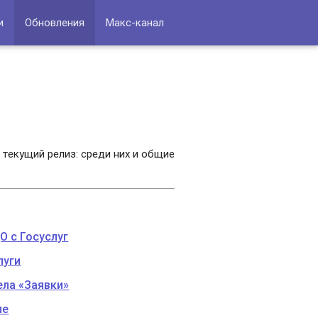
и
Обновления
Макс-канал
 текущий релиз: среди них и общие
О с Госуслуг
луги
ела «Заявки»
пе