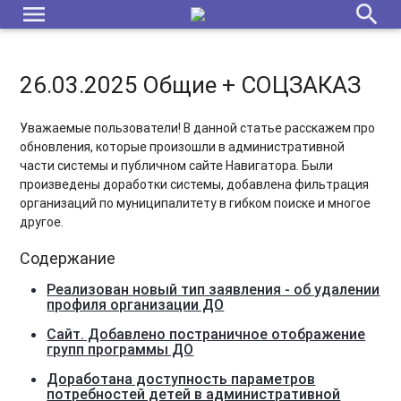
menu
search
26.03.2025 Общие + СОЦЗАКАЗ
Уважаемые пользователи! В данной статье расскажем про
обновления, которые произошли в административной
части системы и публичном сайте Навигатора. Были
произведены доработки системы, добавлена фильтрация
организаций по муниципалитету в гибком поиске и многое
другое.
Содержание
Реализован новый тип заявления - об удалении
профиля организации ДО
Сайт. Добавлено постраничное отображение
групп программы ДО
Доработана доступность параметров
потребностей детей в административной