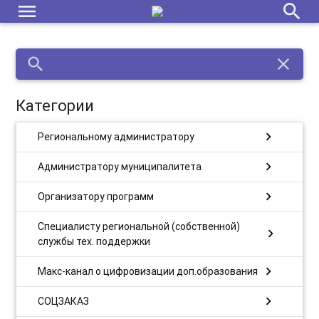
menu
search
search
close
Категории
chevron_right
Региональному администратору
chevron_right
Администратору муниципалитета
chevron_right
Организатору программ
Специалисту региональной (собственной)
chevron_right
службы тех. поддержки
chevron_right
Макс-канал о цифровизации доп.образования
chevron_right
СОЦЗАКАЗ