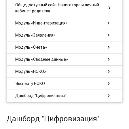
Общедоступный сайт Навигатора и личный
chevron_right
кабинет родителя
chevron_right
Модуль «Инвентаризация»
chevron_right
Модуль «Заявления»
chevron_right
Модуль «Счета»
chevron_right
Модуль «Сводные данные»
chevron_right
Модуль «НОКО»
chevron_right
Эксперту НОКО
chevron_right
Дашборд "Цифровизация"
Дашборд "Цифровизация"