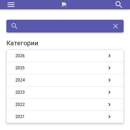
menu
search
search
close
Категории
chevron_right
2026
chevron_right
2025
chevron_right
2024
chevron_right
2023
chevron_right
2022
chevron_right
2021