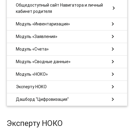
Общедоступный сайт Навигатора и личный
chevron_right
кабинет родителя
chevron_right
Модуль «Инвентаризация»
chevron_right
Модуль «Заявления»
chevron_right
Модуль «Счета»
chevron_right
Модуль «Сводные данные»
chevron_right
Модуль «НОКО»
chevron_right
Эксперту НОКО
chevron_right
Дашборд "Цифровизация"
Эксперту НОКО