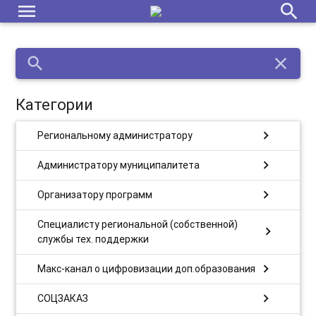
menu
search
search
close
Категории
chevron_right
Региональному администратору
chevron_right
Администратору муниципалитета
chevron_right
Организатору программ
Специалисту региональной (собственной)
chevron_right
службы тех. поддержки
chevron_right
Макс-канал о цифровизации доп.образования
chevron_right
СОЦЗАКАЗ