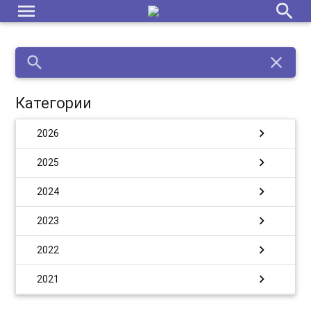
menu
search
search
close
Категории
chevron_right
2026
chevron_right
2025
chevron_right
2024
chevron_right
2023
chevron_right
2022
chevron_right
2021